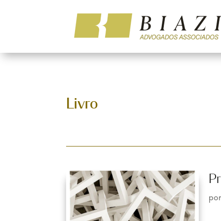
Livro
Pr
po