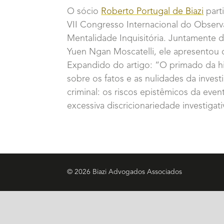
O sócio
Roberto Portugal de Biazi
part
VII Congresso Internacional do Observ
Mentalidade Inquisitória. Juntamente d
Yuen Ngan Moscatelli, ele apresentou
Expandido do artigo: “O primado da h
sobre os fatos e as nulidades da inves
criminal: os riscos epistêmicos da even
excessiva discricionariedade investigati
© 2026 Biazi Advogados Associados