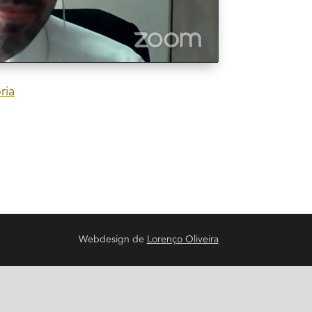
ria
Webdesign de
Lorenço Oliveira