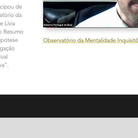
icipou de
atório da
e Lívia
 o Resumo
ipótese
Observatório da Mentalidade Inquisitó
tigação
tual
va”.