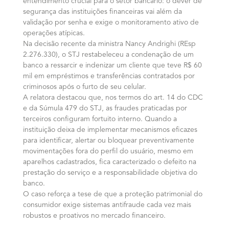
entendimento crucial para o setor bancário: o dever de
segurança das instituições financeiras vai além da
validação por senha e exige o monitoramento ativo de
operações atípicas.
Na decisão recente da ministra Nancy Andrighi (REsp
2.276.330), o STJ restabeleceu a condenação de um
banco a ressarcir e indenizar um cliente que teve R$ 60
mil em empréstimos e transferências contratados por
criminosos após o furto de seu celular.
A relatora destacou que, nos termos do art. 14 do CDC
e da Súmula 479 do STJ, as fraudes praticadas por
terceiros configuram fortuito interno. Quando a
instituição deixa de implementar mecanismos eficazes
para identificar, alertar ou bloquear preventivamente
movimentações fora do perfil do usuário, mesmo em
aparelhos cadastrados, fica caracterizado o defeito na
prestação do serviço e a responsabilidade objetiva do
banco.
O caso reforça a tese de que a proteção patrimonial do
consumidor exige sistemas antifraude cada vez mais
robustos e proativos no mercado financeiro.