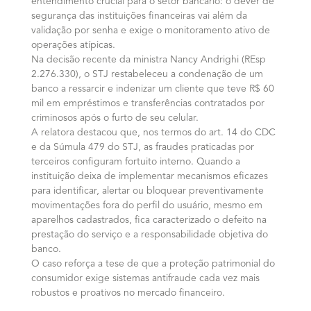
entendimento crucial para o setor bancário: o dever de
segurança das instituições financeiras vai além da
validação por senha e exige o monitoramento ativo de
operações atípicas.
Na decisão recente da ministra Nancy Andrighi (REsp
2.276.330), o STJ restabeleceu a condenação de um
banco a ressarcir e indenizar um cliente que teve R$ 60
mil em empréstimos e transferências contratados por
criminosos após o furto de seu celular.
A relatora destacou que, nos termos do art. 14 do CDC
e da Súmula 479 do STJ, as fraudes praticadas por
terceiros configuram fortuito interno. Quando a
instituição deixa de implementar mecanismos eficazes
para identificar, alertar ou bloquear preventivamente
movimentações fora do perfil do usuário, mesmo em
aparelhos cadastrados, fica caracterizado o defeito na
prestação do serviço e a responsabilidade objetiva do
banco.
O caso reforça a tese de que a proteção patrimonial do
consumidor exige sistemas antifraude cada vez mais
robustos e proativos no mercado financeiro.