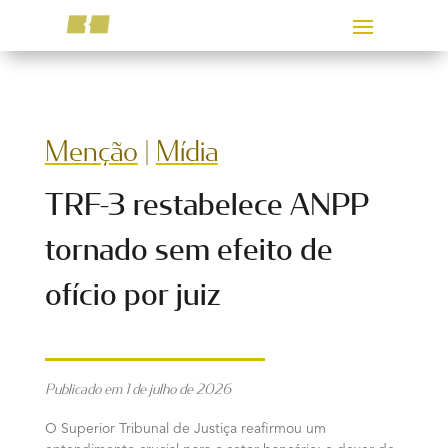
Menção
|
Mídia
TRF-3 restabelece ANPP
tornado sem efeito de
ofício por juiz
Publicado em 1 de julho de 2026
O Superior Tribunal de Justiça reafirmou um