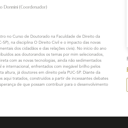
rio Donnini (Coordenador)
istro no Curso de Doutorado na Faculdade de Direito da
-SP), na disciplina O Direito Civil e o impacto das novas
amentais dos cidadãos e das relações civis). No início do ano
ribuídos aos doutorandos os temas por mim selecionados,
direta com as novas tecnologias, ainda não sedimentados
al e internacional, enfrentados com inegável brilho pelos
ta altura, já doutores em direito pela PUC-SP. Diante da
s aqui tratados, construídos a partir de incessantes debates
 esperança de que possam contribuir para o desenvolvimento