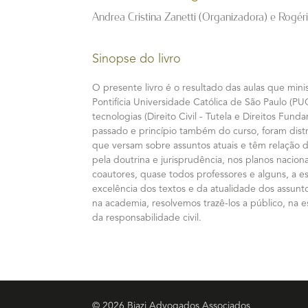
Andrea Cristina Zanetti (Organizadora) e Rogé
Sinopse do livro
O presente livro é o resultado das aulas que min
Pontifícia Universidade Católica de São Paulo (PUC
tecnologias (Direito Civil - Tutela e Direitos Fund
passado e princípio também do curso, foram dist
que versam sobre assuntos atuais e têm relação 
pela doutrina e jurisprudência, nos planos nacion
coautores, quase todos professores e alguns, a es
excelência dos textos e da atualidade dos assunto
na academia, resolvemos trazê-los a público, na
da responsabilidade civil.
© 2026 Biazi Advogados Associados